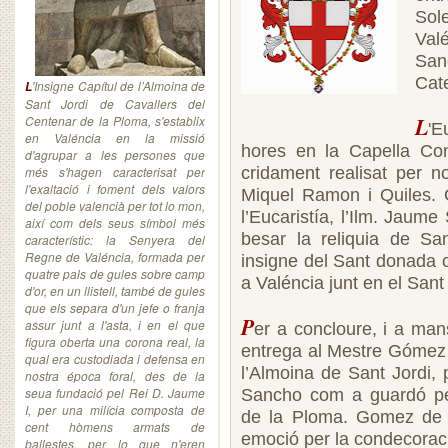
Sol
Val
San
Cate
'Insigne Capítul de l’Almoina de
L
Sant Jordi de Cavallers del
L
Centenar de la Ploma, s'establix
'E
en Valéncia en la missió
hores en la Capella Con
d'agrupar a les persones que
més s'hagen caracterisat per
cridament realisat per n
l'exaltació i foment dels valors
Miquel Ramon i Quiles. C
del poble valencià per tot lo mon,
l’Eucaristía, l’Ilm. Jaum
així com dels seus símbol més
besar la reliquia de San
característic: la Senyera del
Regne de Valéncia, formada per
insigne del Sant donada o
quatre pals de gules sobre camp
a Valéncia junt en el Sant
d'or, en un llistell, també de gules
que els separa d'un jefe o franja
P
assur junt a l'asta, i en el que
er a concloure, i a mans
figura oberta una corona real, la
entrega al Mestre Gómez 
qual era custodiada i defensa en
l’Almoina de Sant Jordi,
nostra época foral, des de la
seua fundació pel Rei D. Jaume
Sancho com a guardó pe
I, per una milícia composta de
de la Ploma. Gomez de E
cent hòmens armats de
emoció per la condecorac
ballestes, per lo que n'eren