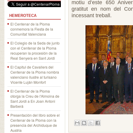
motiu d’este 650 Aniver
gratitut en nom del Co
incessant treball.
HEMEROTECA
El Centenar de la Ploma
conmemora la Fiesta de la
Comunitat Valenciana
El Colegio de la Seda de junto
con el Centenar de la Ploma
recuperan la procesión de la
Real Senyera en Sant Jordi
El Capitul de Cavallers del
Centenar de la Ploma nombra
valenciano ilustre al turisano
Vicente Luján Monfort
El Centenar de la Ploma
otorga la Creu de l'Almoina de
Sant Jordi a En Joan Antoni
Barberá
Presentación del libro sobre el
Centenar de la Ploma con la
presencia del Archiduque de
Austria