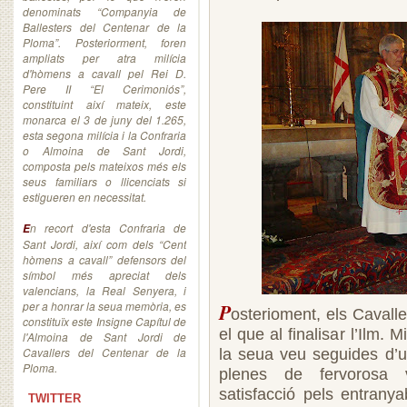
denominats “Companyia de
Ballesters del Centenar de la
Ploma”. Posteriorment, foren
ampliats per atra milícia
d'hòmens a cavall pel Rei D.
Pere II “El Cerimoniós”,
constituint així mateix, este
monarca el 3 de juny del 1.265,
esta segona milícia i la Confraria
o Almoina de Sant Jordi,
composta pels mateixos més els
seus familiars o llicenciats si
estigueren en necessitat.
n recort d'esta Confraria de
E
Sant Jordi, així com dels “Cent
hòmens a cavall” defensors del
símbol més apreciat dels
valencians, la Real Senyera, i
per a honrar la seua memòria, es
P
osterioment, els Cavall
constituïx este Insigne Capítul de
el que al finalisar l’Ilm.
l'Almoina de Sant Jordi de
Cavallers del Centenar de la
la seua veu seguides d’u
Ploma.
plenes de fervorosa v
satisfacció pels entrany
TWITTER