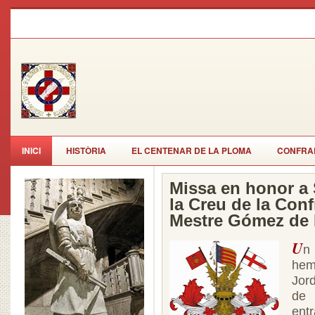
INICI
HISTÒRIA
EL CENTENAR DE LA PLOMA
CONFRAR
Missa en honor a 
la Creu de la Conf
Mestre Gómez de 
U
n
hem
Jor
de 
ent