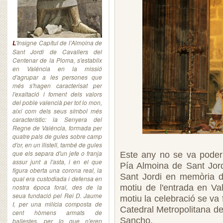
'Insigne Capítul de l’Almoina de
L
Sant Jordi de Cavallers del
Centenar de la Ploma, s'establix
en Valéncia en la missió
d'agrupar a les persones que
més s'hagen caracterisat per
l'exaltació i foment dels valors
del poble valencià per tot lo mon,
així com dels seus símbol més
característic: la Senyera del
Regne de Valéncia, formada per
quatre pals de gules sobre camp
d'or, en un llistell, també de gules
que els separa d'un jefe o franja
Este any no se va poder 
assur junt a l'asta, i en el que
Pía Almoina de Sant Jord
figura oberta una corona real, la
Sant Jordi en memòria d
qual era custodiada i defensa en
nostra época foral, des de la
motiu de l'entrada en Va
seua fundació pel Rei D. Jaume
motiu la celebració se va 
I, per una milícia composta de
Catedral Metropolitana de
cent hòmens armats de
Sancho.
ballestes, per lo que n'eren