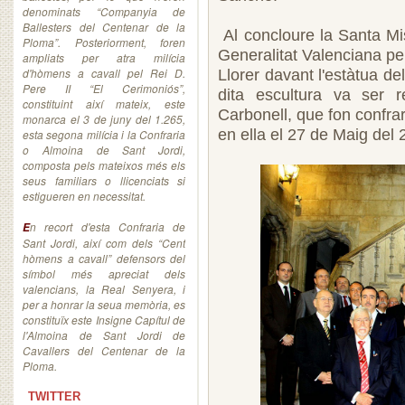
denominats “Companyia de
Ballesters del Centenar de la
Al concloure la Santa Mi
Ploma”. Posteriorment, foren
Generalitat Valenciana pe
ampliats per atra milícia
d'hòmens a cavall pel Rei D.
Llorer davant l'estàtua de
Pere II “El Cerimoniós”,
dita escultura va ser 
constituint així mateix, este
Carbonell, que fon confrar
monarca el 3 de juny del 1.265,
en ella el 27 de Maig del 
esta segona milícia i la Confraria
o Almoina de Sant Jordi,
composta pels mateixos més els
seus familiars o llicenciats si
estigueren en necessitat.
n recort d'esta Confraria de
E
Sant Jordi, així com dels “Cent
hòmens a cavall” defensors del
símbol més apreciat dels
valencians, la Real Senyera, i
per a honrar la seua memòria, es
constituïx este Insigne Capítul de
l'Almoina de Sant Jordi de
Cavallers del Centenar de la
Ploma.
TWITTER