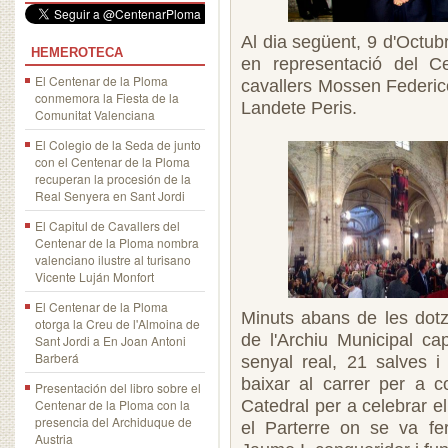
Al dia següent, 9 d'Octubr
HEMEROTECA
en representació del C
El Centenar de la Ploma
cavallers Mossen Federic
conmemora la Fiesta de la
Landete Peris.
Comunitat Valenciana
El Colegio de la Seda de junto
con el Centenar de la Ploma
recuperan la procesión de la
Real Senyera en Sant Jordi
El Capitul de Cavallers del
Centenar de la Ploma nombra
valenciano ilustre al turisano
Vicente Luján Monfort
El Centenar de la Ploma
Minuts abans de les dotz
otorga la Creu de l'Almoina de
de l'Archiu Municipal ca
Sant Jordi a En Joan Antoni
Barberá
senyal real, 21 salves i
baixar al carrer per a c
Presentación del libro sobre el
Centenar de la Ploma con la
Catedral per a celebrar e
presencia del Archiduque de
el Parterre on se va fer
Austria