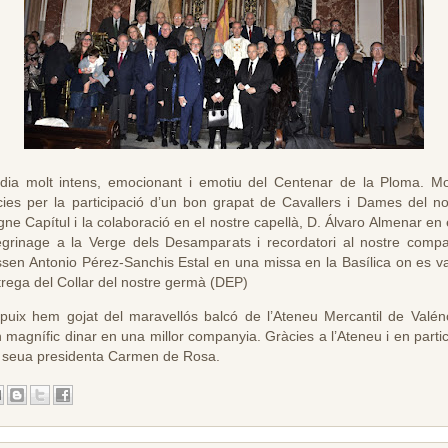
dia molt intens, emocionant i emotiu del Centenar de la Ploma. Mo
cies per la participació d’un bon grapat de Cavallers i Dames del no
gne Capítul i la colaboració en el nostre capellà, D. Álvaro Almenar en
egrinage a la Verge dels Desamparats i recordatori al nostre comp
sen Antonio Pérez-Sanchis Estal en una missa en la Basílica on es va
ntrega del Collar del nostre germà (DEP)
puix hem gojat del maravellós balcó de l’Ateneu Mercantil de Valénc
n magnífic dinar en una millor companyia. Gràcies a l’Ateneu i en partic
a seua presidenta Carmen de Rosa.