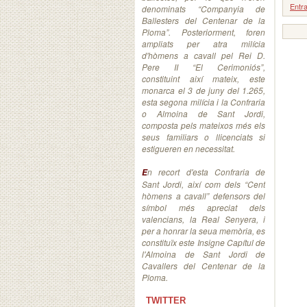
Entr
denominats “Companyia de
Ballesters del Centenar de la
Ploma”. Posteriorment, foren
ampliats per atra milícia
d'hòmens a cavall pel Rei D.
Pere II “El Cerimoniós”,
constituint així mateix, este
monarca el 3 de juny del 1.265,
esta segona milícia i la Confraria
o Almoina de Sant Jordi,
composta pels mateixos més els
seus familiars o llicenciats si
estigueren en necessitat.
n recort d'esta Confraria de
E
Sant Jordi, així com dels “Cent
hòmens a cavall” defensors del
símbol més apreciat dels
valencians, la Real Senyera, i
per a honrar la seua memòria, es
constituïx este Insigne Capítul de
l'Almoina de Sant Jordi de
Cavallers del Centenar de la
Ploma.
TWITTER