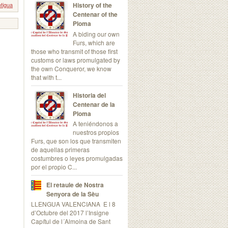
tigua
History of the
Centenar of the
Ploma
A biding our own
Furs, which are
those who transmit of those first
customs or laws promulgated by
the own Conqueror, we know
that with t...
Historia del
Centenar de la
Ploma
A teniéndonos a
nuestros propios
Furs, que son los que transmiten
de aquellas primeras
costumbres o leyes promulgadas
por el propio C...
El retaule de Nostra
Senyora de la Sèu
LLENGUA VALENCIANA E l 8
d’Octubre del 2017 l’Insigne
Capítul de l´Almoina de Sant