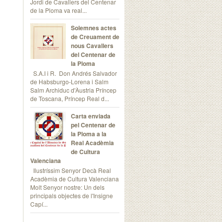
Jordi de Cavallers del Centenar
de la Ploma va real...
Solemnes actes
de Creuament de
nous Cavallers
del Centenar de
la Ploma
S.A.I i R. Don Andrés Salvador
de Habsburgo-Lorena i Salm
Salm Archiduc d'Àustria Príncep
de Toscana, Príncep Real d...
Carta enviada
pel Centenar de
la Ploma a la
Real Acadèmia
de Cultura
Valenciana
Ilustríssim Senyor Decà Real
Acadèmia de Cultura Valenciana
Molt Senyor nostre: Un dels
principals objectes de l'Insigne
Capí...