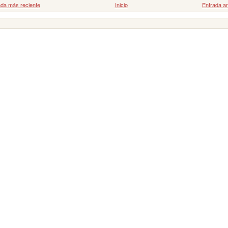
ada más reciente
Inicio
Entrada an