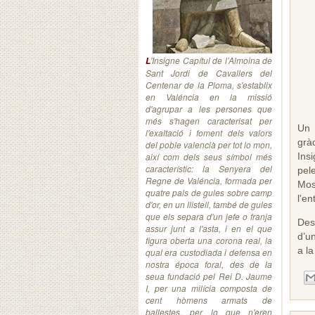
'Insigne Capítul de l’Almoina de
L
Sant Jordi de Cavallers del
Centenar de la Ploma, s'establix
en Valéncia en la missió
d'agrupar a les persones que
més s'hagen caracterisat per
Un 
l'exaltació i foment dels valors
grà
del poble valencià per tot lo mon,
així com dels seus símbol més
Insi
característic: la Senyera del
pel
Regne de Valéncia, formada per
Mos
quatre pals de gules sobre camp
l'e
d'or, en un llistell, també de gules
que els separa d'un jefe o franja
Des
assur junt a l'asta, i en el que
d’u
figura oberta una corona real, la
a l
qual era custodiada i defensa en
nostra época foral, des de la
seua fundació pel Rei D. Jaume
I, per una milícia composta de
cent hòmens armats de
ballestes, per lo que n'eren