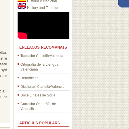
Historia y Tradición
History and Tradition
ENLLAÇOS RECOMANATS
ltes
Traductor Castellà/Valencià
stre
 este
Ortografia de la Llengua
Valenciana
anyó
 fer
Heraldistas
Diccionari Castellà/Valencià
ia i
Doce Linajes de Soria
ular
Corrector Ortogràfic de
Valencià
ARTÍCULS POPULARS