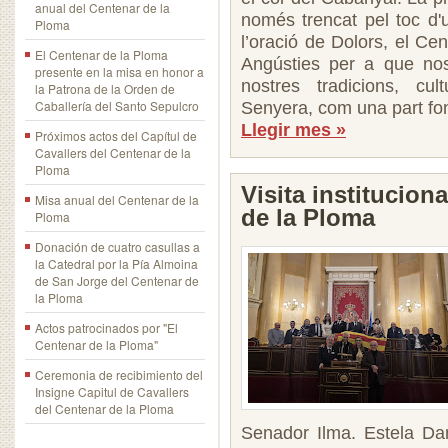
anual del Centenar de la
només trencat pel toc d'
Ploma
l’oració de Dolors, el C
El Centenar de la Ploma
Angústies per a que nos
presente en la misa en honor a
nostres tradicions, cul
la Patrona de la Orden de
Caballería del Santo Sepulcro
Senyera, com una part fo
Llegir mes »
Próximos actos del Capítul de
Cavallers del Centenar de la
Ploma
Visita institucion
Misa anual del Centenar de la
de la Ploma
Ploma
Donación de cuatro casullas a
la Catedral por la Pía Almoina
de San Jorge del Centenar de
la Ploma
Actos patrocinados por "El
Centenar de la Ploma"
Ceremonia de recibimiento del
Insigne Capitul de Cavallers
del Centenar de la Ploma
Senador Ilma. Estela D