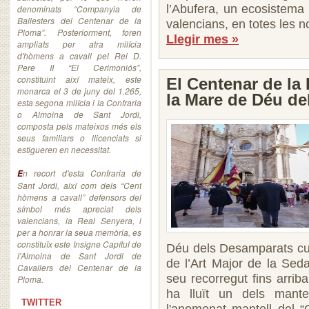
l’Abufera, un ecosistema 
denominats “Companyia de
Ballesters del Centenar de la
valencians, en totes les n
Ploma”. Posteriorment, foren
Llegir mes »
ampliats per atra milícia
d'hòmens a cavall pel Rei D.
Pere II “El Cerimoniós”,
constituint així mateix, este
El Centenar de la
monarca el 3 de juny del 1.265,
la Mare de Déu d
esta segona milícia i la Confraria
o Almoina de Sant Jordi,
composta pels mateixos més els
seus familiars o llicenciats si
estigueren en necessitat.
n recort d'esta Confraria de
E
Sant Jordi, així com dels “Cent
hòmens a cavall” defensors del
símbol més apreciat dels
valencians, la Real Senyera, i
per a honrar la seua memòria, es
constituïx este Insigne Capítul de
Déu dels Desamparats cus
l'Almoina de Sant Jordi de
de l’Art Major de la Seda
Cavallers del Centenar de la
seu recorregut fins arrib
Ploma.
ha lluït un dels mantel
TWITTER