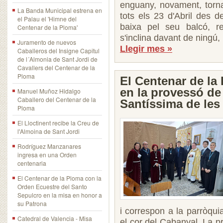
enguany, novament, torna
La Banda Municipal estrena en
tots els 23 d'Abril des 
el Palau el 'Himne del
baixa pel seu balcó, 
Centenar de la Ploma'
s'inclina davant de ningú,
Juramento de nuevos
Llegir mes »
Caballeros del Insigne Capitul
de l´Almonia de Sant Jordi de
Cavallers del Centenar de la
Ploma
El Centenar de la
en la provessó de
Manuel Muñoz Hidalgo
Caballero del Centenar de la
Santíssima de les
Ploma
El Lloctinent recibe la Creu de
l'Almoina de Sant Jordi
Rodríguez Manzanares
ingresa en una Orden
centenaria
El Centenar de la Ploma con la
Orden Ecuestre del Santo
Sepulcro en la misa en honor a
su Patrona
i correspon a la parròqu
Catedral de Valencia - Misa
el cor del Cabanyal. La p