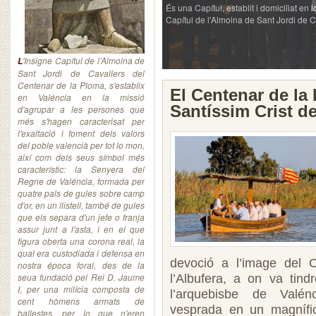
És una Capítul, establit i domiciliat e
Capítul de l'Almoina de Sant Jordi de 
'Insigne Capítul de l’Almoina de
L
Sant Jordi de Cavallers del
Centenar de la Ploma, s'establix
El Centenar de la
en Valéncia en la missió
Santíssim Crist de
d'agrupar a les persones que
més s'hagen caracterisat per
l'exaltació i foment dels valors
del poble valencià per tot lo mon,
així com dels seus símbol més
característic: la Senyera del
Regne de Valéncia, formada per
quatre pals de gules sobre camp
d'or, en un llistell, també de gules
que els separa d'un jefe o franja
assur junt a l'asta, i en el que
figura oberta una corona real, la
qual era custodiada i defensa en
devoció a l’image del C
nostra época foral, des de la
seua fundació pel Rei D. Jaume
l’Albufera, a on va tindr
I, per una milícia composta de
l’arquebisbe de Valén
cent hòmens armats de
vesprada en un magnífi
ballestes, per lo que n'eren