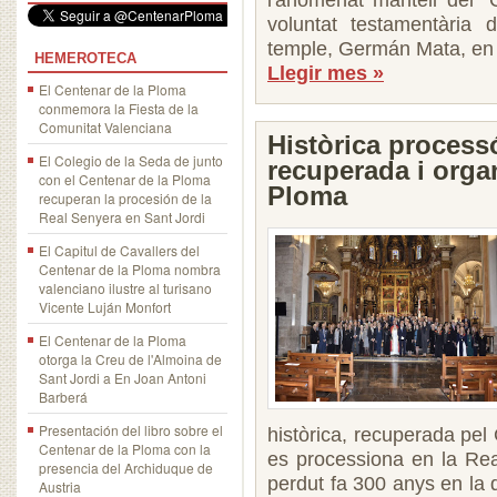
l'anomenat mantell del “
voluntat testamentària 
temple, Germán Mata, en el
HEMEROTECA
Llegir mes »
El Centenar de la Ploma
conmemora la Fiesta de la
Comunitat Valenciana
Històrica process
El Colegio de la Seda de junto
recuperada i orga
con el Centenar de la Ploma
Ploma
recuperan la procesión de la
Real Senyera en Sant Jordi
El Capitul de Cavallers del
Centenar de la Ploma nombra
valenciano ilustre al turisano
Vicente Luján Monfort
El Centenar de la Ploma
otorga la Creu de l'Almoina de
Sant Jordi a En Joan Antoni
Barberá
Presentación del libro sobre el
històrica, recuperada pel
Centenar de la Ploma con la
es processiona en la Rea
presencia del Archiduque de
perdut fa 300 anys en la 
Austria