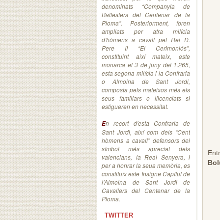
denominats “Companyia de
Ballesters del Centenar de la
Ploma”. Posteriorment, foren
ampliats per atra milícia
d'hòmens a cavall pel Rei D.
Pere II “El Cerimoniós”,
constituint així mateix, este
monarca el 3 de juny del 1.265,
esta segona milícia i la Confraria
o Almoina de Sant Jordi,
composta pels mateixos més els
seus familiars o llicenciats si
estigueren en necessitat.
n recort d'esta Confraria de
E
Sant Jordi, així com dels “Cent
hòmens a cavall” defensors del
símbol més apreciat dels
Ent
valencians, la Real Senyera, i
Bol
per a honrar la seua memòria, es
constituïx este Insigne Capítul de
l'Almoina de Sant Jordi de
Cavallers del Centenar de la
Ploma.
TWITTER