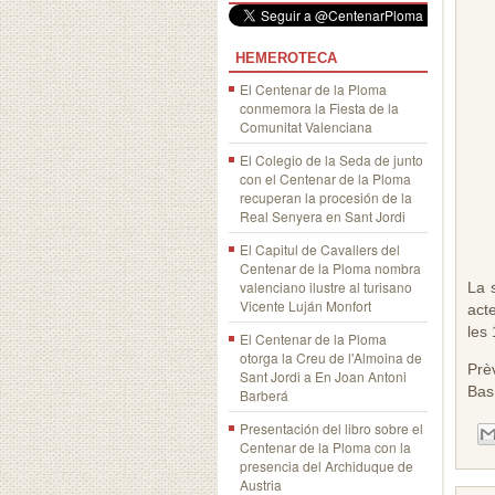
HEMEROTECA
El Centenar de la Ploma
conmemora la Fiesta de la
Comunitat Valenciana
El Colegio de la Seda de junto
con el Centenar de la Ploma
recuperan la procesión de la
Real Senyera en Sant Jordi
El Capitul de Cavallers del
Centenar de la Ploma nombra
valenciano ilustre al turisano
La 
Vicente Luján Monfort
act
les
El Centenar de la Ploma
otorga la Creu de l'Almoina de
Prè
Sant Jordi a En Joan Antoni
Basí
Barberá
Presentación del libro sobre el
Centenar de la Ploma con la
presencia del Archiduque de
Austria