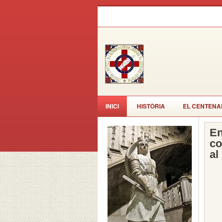
INICI
HISTÒRIA
EL CENTENA
En
co
al