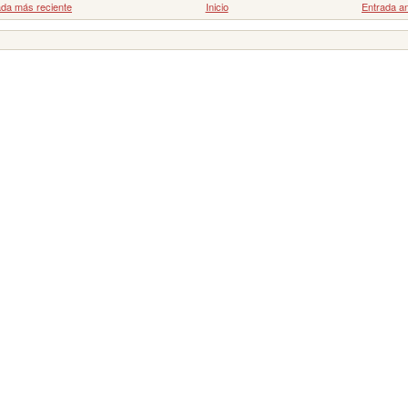
ada más reciente
Inicio
Entrada an