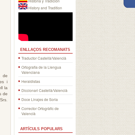
Historia y Tradición
History and Tradition
ENLLAÇOS RECOMANATS
Traductor Castellà/Valencià
Ortografia de la Llengua
Valenciana
3 de
Heraldistas
es i
ll la
Diccionari Castellà/Valencià
s de
Doce Linajes de Soria
Srs.
Corrector Ortogràfic de
Valencià
ARTÍCULS POPULARS