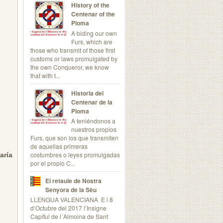
History of the
Centenar of the
Ploma
A biding our own
Furs, which are
those who transmit of those first
customs or laws promulgated by
the own Conqueror, we know
that with t...
Historia del
Centenar de la
Ploma
A teniéndonos a
nuestros propios
Furs, que son los que transmiten
de aquellas primeras
costumbres o leyes promulgadas
aría
por el propio C...
El retaule de Nostra
Senyora de la Sèu
LLENGUA VALENCIANA E l 8
d’Octubre del 2017 l’Insigne
Capítul de l´Almoina de Sant