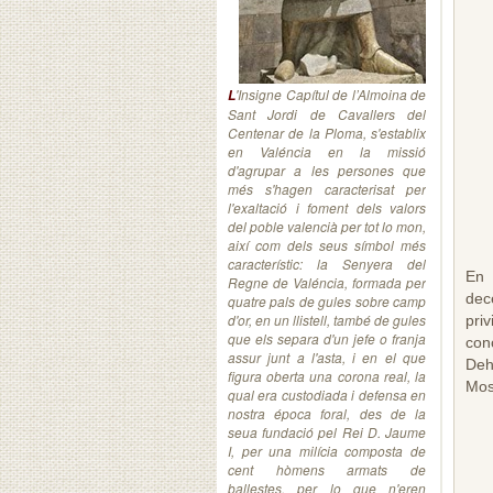
'Insigne Capítul de l’Almoina de
L
Sant Jordi de Cavallers del
Centenar de la Ploma, s'establix
en Valéncia en la missió
d'agrupar a les persones que
més s'hagen caracterisat per
l'exaltació i foment dels valors
del poble valencià per tot lo mon,
així com dels seus símbol més
característic: la Senyera del
En 
Regne de Valéncia, formada per
dec
quatre pals de gules sobre camp
d'or, en un llistell, també de gules
priv
que els separa d'un jefe o franja
con
assur junt a l'asta, i en el que
Deh
figura oberta una corona real, la
Mos
qual era custodiada i defensa en
nostra época foral, des de la
seua fundació pel Rei D. Jaume
I, per una milícia composta de
cent hòmens armats de
ballestes, per lo que n'eren