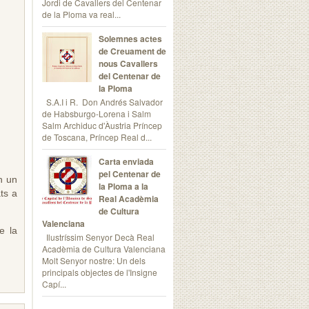
Jordi de Cavallers del Centenar
de la Ploma va real...
Solemnes actes
de Creuament de
nous Cavallers
del Centenar de
la Ploma
S.A.I i R. Don Andrés Salvador
de Habsburgo-Lorena i Salm
Salm Archiduc d'Àustria Príncep
de Toscana, Príncep Real d...
Carta enviada
pel Centenar de
n un
la Ploma a la
ts a
Real Acadèmia
de Cultura
Valenciana
e la
Ilustríssim Senyor Decà Real
Acadèmia de Cultura Valenciana
Molt Senyor nostre: Un dels
principals objectes de l'Insigne
Capí...