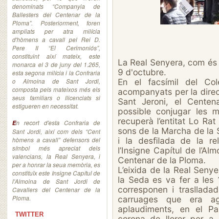
denominats “Companyia de
Ballesters del Centenar de la
Ploma”. Posteriorment, foren
ampliats per atra milícia
d'hòmens a cavall pel Rei D.
Pere II “El Cerimoniós”,
constituint així mateix, este
La Real Senyera, com és 
monarca el 3 de juny del 1.265,
9 d'octubre.
esta segona milícia i la Confraria
o Almoina de Sant Jordi,
En el facsímil del Co
composta pels mateixos més els
acompanyats per la direc
seus familiars o llicenciats si
Sant Jeroni, el Centen
estigueren en necessitat.
possible conjugar les m
recuperà l’entitat Lo Ra
n recort d'esta Confraria de
E
sons de la Marcha de la Se
Sant Jordi, així com dels “Cent
hòmens a cavall” defensors del
i la desfilada de la re
símbol més apreciat dels
l’Insigne Capítul de l’Al
valencians, la Real Senyera, i
Centenar de la Ploma.
per a honrar la seua memòria, es
L’eixida de la Real Seny
constituïx este Insigne Capítul de
la Seda es va fer a les 
l'Almoina de Sant Jordi de
corresponen i trasllada
Cavallers del Centenar de la
Ploma.
carruages que era ag
aplaudiments, en el Par
TWITTER
corona de llorer per a 