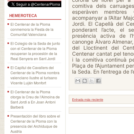
comitiva dels carruage
esperàven membres 
HEMEROTECA
acompanyar a l’Altar Majo
Jordi. El Capellà del Ce
El Centenar de la Ploma
conmemora la Fiesta de la
ponderant l’acte, el s
Comunitat Valenciana
presència activa de l’
canonge Àlvaro Almenar,
El Colegio de la Seda de junto
del Lloctinent del Cen
con el Centenar de la Ploma
Centenar cantat pel teno
recuperan la procesión de la
Real Senyera en Sant Jordi
i la comitiva continuà p
Plaça de l’Ajuntament per
El Capitul de Cavallers del
la Seda. En l’entrega de 
Centenar de la Ploma nombra
valenciano ilustre al turisano
Vicente Luján Monfort
El Centenar de la Ploma
otorga la Creu de l'Almoina de
Entrada más reciente
Sant Jordi a En Joan Antoni
Barberá
Presentación del libro sobre el
Centenar de la Ploma con la
presencia del Archiduque de
Austria