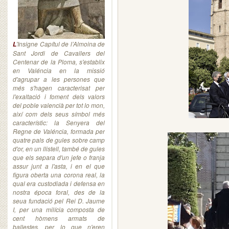
'Insigne Capítul de l’Almoina de
L
Sant Jordi de Cavallers del
Centenar de la Ploma, s'establix
en Valéncia en la missió
d'agrupar a les persones que
més s'hagen caracterisat per
l'exaltació i foment dels valors
del poble valencià per tot lo mon,
així com dels seus símbol més
característic: la Senyera del
Regne de Valéncia, formada per
quatre pals de gules sobre camp
d'or, en un llistell, també de gules
que els separa d'un jefe o franja
assur junt a l'asta, i en el que
figura oberta una corona real, la
qual era custodiada i defensa en
nostra época foral, des de la
seua fundació pel Rei D. Jaume
I, per una milícia composta de
cent hòmens armats de
ballestes, per lo que n'eren