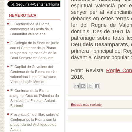
espiritual valencià per 
senyer per al valencian
HEMEROTECA
debades en estes terres e
El Centenar de la Ploma
fer del Regne de Valenc
conmemora la Fiesta de la
dominis. Des de 1961 la 
Comunitat Valenciana
patronage sobre totes le
El Colegio de la Seda de junto
Deu dels Desamparats
,
con el Centenar de la Ploma
primera i principal del R
recuperan la procesión de la
davant el clamor popular q
Real Senyera en Sant Jordi
El Capitul de Cavallers del
Font: Revista
Rogle Cons
Centenar de la Ploma nombra
valenciano ilustre al turisano
2016.
Vicente Luján Monfort
El Centenar de la Ploma
otorga la Creu de l'Almoina de
Sant Jordi a En Joan Antoni
Entrada más reciente
Barberá
Presentación del libro sobre el
Centenar de la Ploma con la
presencia del Archiduque de
Austria