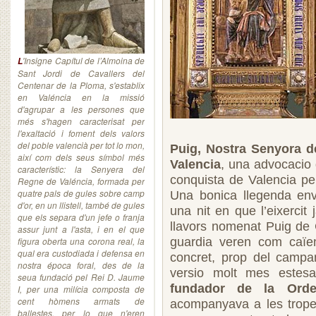
'Insigne Capítul de l’Almoina de
L
Sant Jordi de Cavallers del
Centenar de la Ploma, s'establix
en Valéncia en la missió
d'agrupar a les persones que
més s'hagen caracterisat per
l'exaltació i foment dels valors
del poble valencià per tot lo mon,
Puig, Nostra Senyora d
així com dels seus símbol més
Valencia
, una advocacio
característic: la Senyera del
conquista de Valencia per
Regne de Valéncia, formada per
quatre pals de gules sobre camp
Una bonica llegenda env
d'or, en un llistell, també de gules
una nit en que l’eixercit
que els separa d'un jefe o franja
llavors nomenat Puig de 
assur junt a l'asta, i en el que
figura oberta una corona real, la
guardia veren com caïe
qual era custodiada i defensa en
concret, prop del campam
nostra época foral, des de la
versio molt mes estes
seua fundació pel Rei D. Jaume
fundador de la Ord
I, per una milícia composta de
cent hòmens armats de
acompanyava a les tropes
ballestes, per lo que n'eren