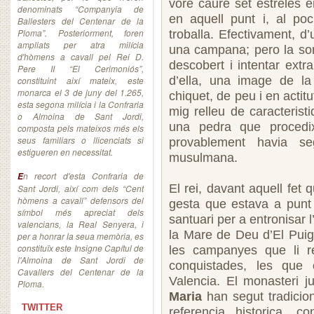
vore caure set estreles 
denominats “Companyia de
en aquell punt i, al po
Ballesters del Centenar de la
Ploma”. Posteriorment, foren
troballa. Efectivament, d
ampliats per atra milícia
una campana; pero la sor
d'hòmens a cavall pel Rei D.
descobert i intentar extra
Pere II “El Cerimoniós”,
d’ella, una image de l
constituint així mateix, este
monarca el 3 de juny del 1.265,
chiquet, de peu i en actit
esta segona milícia i la Confraria
mig relleu de caracteristi
o Almoina de Sant Jordi,
una pedra que procedix
composta pels mateixos més els
seus familiars o llicenciats si
provablement havia se
estigueren en necessitat.
musulmana.
n recort d'esta Confraria de
E
El rei, davant aquell fet
Sant Jordi, així com dels “Cent
hòmens a cavall” defensors del
gesta que estava a punt
símbol més apreciat dels
santuari per a entronisar 
valencians, la Real Senyera, i
la Mare de Deu d’El Puig,
per a honrar la seua memòria, es
constituïx este Insigne Capítul de
les campanyes que li re
l'Almoina de Sant Jordi de
conquistades, les que 
Cavallers del Centenar de la
Valencia. El monasteri ju
Ploma.
Maria
han segut tradicio
TWITTER
referencia historica, co