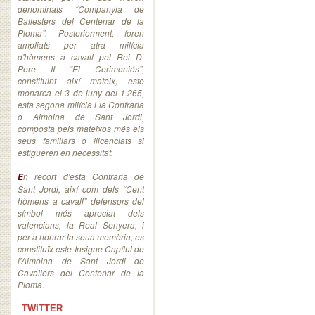
denominats “Companyia de
Ballesters del Centenar de la
Ploma”. Posteriorment, foren
ampliats per atra milícia
d'hòmens a cavall pel Rei D.
Pere II “El Cerimoniós”,
constituint així mateix, este
monarca el 3 de juny del 1.265,
esta segona milícia i la Confraria
o Almoina de Sant Jordi,
composta pels mateixos més els
seus familiars o llicenciats si
estigueren en necessitat.
n recort d'esta Confraria de
E
Sant Jordi, així com dels “Cent
hòmens a cavall” defensors del
símbol més apreciat dels
valencians, la Real Senyera, i
per a honrar la seua memòria, es
constituïx este Insigne Capítul de
l'Almoina de Sant Jordi de
Cavallers del Centenar de la
Ploma.
TWITTER