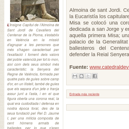
Almoina de sant Jordi. C
la Eucaristía los capitul
Misa se colocó una coro
'Insigne Capítul de l’Almoina de
L
dedicada a san Jorge y en
Sant Jordi de Cavallers del
Centenar de la Ploma, s'establix
aquella primera Misa; un
en Valéncia en la missió
palacio de la Generalita
d'agrupar a les persones que
ballesteros del Cente
més s'hagen caracterisat per
defender la Reial Senyera
l'exaltació i foment dels valors
del poble valencià per tot lo mon,
així com dels seus símbol més
Fuente:
www.catedraldev
característic: la Senyera del
Regne de Valéncia, formada per
quatre pals de gules sobre camp
d'or, en un llistell, també de gules
que els separa d'un jefe o franja
assur junt a l'asta, i en el que
Entrada más reciente
figura oberta una corona real, la
qual era custodiada i defensa en
nostra época foral, des de la
seua fundació pel Rei D. Jaume
I, per una milícia composta de
cent hòmens armats de
ballestes, per lo que n'eren