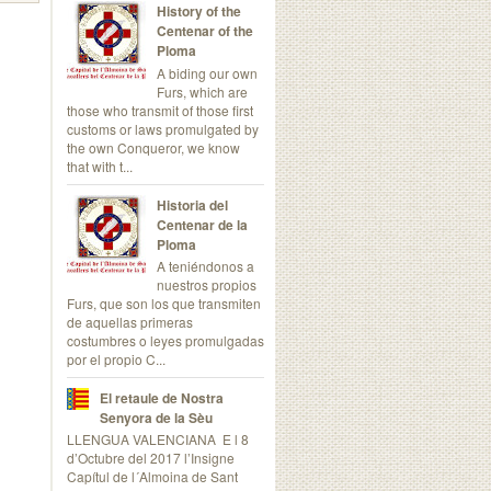
History of the
Centenar of the
Ploma
A biding our own
Furs, which are
those who transmit of those first
customs or laws promulgated by
the own Conqueror, we know
that with t...
Historia del
Centenar de la
Ploma
A teniéndonos a
nuestros propios
Furs, que son los que transmiten
de aquellas primeras
costumbres o leyes promulgadas
por el propio C...
El retaule de Nostra
Senyora de la Sèu
LLENGUA VALENCIANA E l 8
d’Octubre del 2017 l’Insigne
Capítul de l´Almoina de Sant