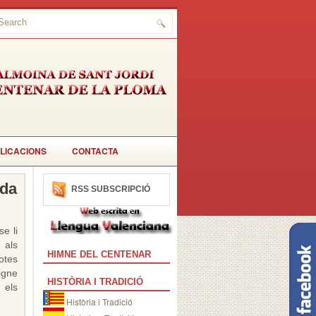
LICACIONS
CONTACTA
ada
RSS SUBSCRIPCIÓ
se li
 als
HIMNE DEL CENTENAR
tes
igne
HISTÒRIA I TRADICIÓ
 els
Història i Tradició