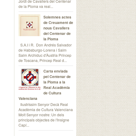
Jordi de Cavallers del Centenar
de la Ploma va real...
Solemnes actes
de Creuament de
nous Cavallers
del Centenar de
la Ploma
S.A.I i R. Don Andrés Salvador
de Habsburgo-Lorena i Salm
Salm Archiduc d'Àustria Príncep
de Toscana, Príncep Real d...
Carta enviada
pel Centenar de
la Ploma a la
Real Acadèmia
de Cultura
Valenciana
Ilustríssim Senyor Decà Real
Acadèmia de Cultura Valenciana
Molt Senyor nostre: Un dels
principals objectes de l'Insigne
Capí...