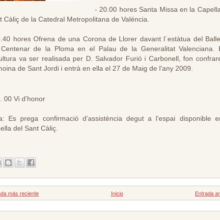
- 20.00 hores Santa Missa en la Capella
t Càliç de la Catedral Metropolitana de Valéncia.
0.40 hores Ofrena de una Corona de Llorer davant l´estàtua del Balle
 Centenar de la Ploma en el Palau de la Generalitat Valenciana. 
ultura va ser realisada per D. Salvador Furió i Carbonell, fon confrar
moina de Sant Jordi i entrà en ella el 27 de Maig de l'any 2009.
. 00 Vi d'honor
a: Es prega confirmació d'assistència degut a l’espai disponible e
lla del Sant Càliç.
ada más reciente
Inicio
Entrada an