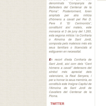
denominats “Companyia de
Ballesters del Centenar de la
Ploma”. Posteriorment, foren
ampliats per atra milícia
d'hòmens a cavall pel Rei D.
Pere II “El Cerimoniós”,
constituint així mateix, este
monarca el 3 de juny del 1.265,
esta segona milícia i la Confraria
o Almoina de Sant Jordi,
composta pels mateixos més els
seus familiars o llicenciats si
estigueren en necessitat.
n recort d'esta Confraria de
E
Sant Jordi, així com dels “Cent
hòmens a cavall” defensors del
símbol més apreciat dels
valencians, la Real Senyera, i
per a honrar la seua memòria, es
constituïx este Insigne Capítul de
l'Almoina de Sant Jordi de
Cavallers del Centenar de la
Ploma.
TWITTER