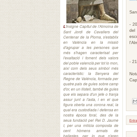
San
- 2
'Insigne Capítul de l’Almoina de
L
del
Sant Jordi de Cavallers del
esc
Centenar de la Ploma, s'establix
en Valéncia en la missió
l'Al
d'agrupar a les persones que
més s'hagen caracterisat per
l'exaltació i foment dels valors
- 21
del poble valencià per tot lo mon,
així com dels seus símbol més
característic: la Senyera del
Not
Regne de Valéncia, formada per
Cape
quatre pals de gules sobre camp
d'or, en un llistell, també de gules
que els separa d'un jefe o franja
assur junt a l'asta, i en el que
figura oberta una corona real, la
qual era custodiada i defensa en
nostra época foral, des de la
seua fundació pel Rei D. Jaume
Entr
I, per una milícia composta de
cent hòmens armats de
ballestes, per lo que n'eren