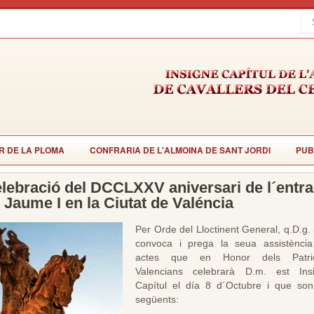
R DE LA PLOMA
CONFRARIA DE L'ALMOINA DE SANT JORDI
PUB
lebració del DCCLXXV aniversari de l´entr
 Jaume I en la Ciutat de Valéncia
Per Orde del Lloctinent General, q.D.g. 
convoca i prega la seua assistència
actes que en Honor dels Patrio
Valencians celebrarà D.m. est Ins
Capítul el día 8 d´Octubre i que son
següents: