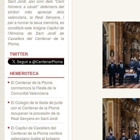
Sant Jordi, així com dels “Cent
hòmens a cavall” defensors del
símbol més apreciat dels
valencians, la Real Senyera, i
per a honrar la seua memòria, es
constituïx este Insigne Capítul de
l'Almoina de Sant Jordi de
Cavallers del Centenar de la
Ploma.
TWITTER
HEMEROTECA
El Centenar de la Ploma
conmemora la Fiesta de la
Comunitat Valenciana
El Colegio de la Seda de junto
con el Centenar de la Ploma
recuperan la procesión de la
Real Senyera en Sant Jordi
El Capitul de Cavallers del
Centenar de la Ploma nombra
valenciano ilustre al turisano