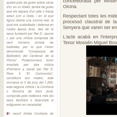
concelebrada per Mosé
quatre pals de gules sobre camp
Olcina.
d'or, en un llistell, també de gules
que els separa d'un jefe o franja
assur junt a l'asta, i en el que
Respectant totes les mid
figura oberta una corona real, la
processó claustral de l
qual era custodiada i defensa en
Senyera que varen ser ent
nostra época foral, des de la
seua fundació pel Rei D. Jaume
L'acte acabà en l'interp
I, per una milícia composta de
cent hòmens armats de
Tenor Mossén Miguel Bou
ballestes, per lo que n'eren
denominats “Companyia de
Ballesters del Centenar de la
Ploma”. Posteriorment, foren
ampliats per atra milícia
d'hòmens a cavall pel Rei D.
Pere II “El Cerimoniós”,
constituint així mateix, este
monarca el 3 de juny del 1.265,
esta segona milícia i la Confraria
o Almoina de Sant Jordi,
composta pels mateixos més els
seus familiars o llicenciats si
estigueren en necessitat.
n recort d'esta Confraria de
E