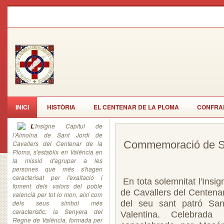
INICI
HISTÒRIA
EL CENTENAR DE LA PLOMA
CONFRAR
'Insigne Capítul de
L
l’Almoina de Sant Jordi de
Commemoració de Sa
Cavallers del Centenar de la
Ploma, s'establix en Valéncia en
la missió d'agrupar a les
persones que més s'hagen
caracterisat per l'exaltació i
En tota solemnitat l'Insig
foment dels valors del poble
de Cavallers del Centenar 
valencià per tot lo mon, així com
dels seus símbol més
del seu sant patró Sa
característic: la Senyera del
Valentina. Celebrad
Regne de Valéncia, formada per